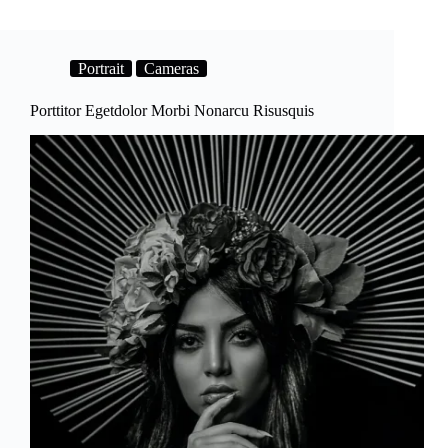
Nunc
Sedblandit
Libero
Volutpat
Portrait
Cameras
Porttitor Egetdolor Morbi Nonarcu Risusquis