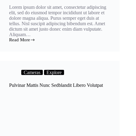
Lorem ipsum dolor sit amet, consectetur adipiscing
elit, sed do eiusmod tempor incididunt ut labore et
dolore magna aliqua. Purus semper eget duis at
tellus. Nisl suscipit adipiscing bibendum est. Amet
dictum sit amet justo donec enim diam vulputate.
Aliquam…
Read More
Tincidunt
Augue
Interdum
Wuismod
Pellentesque
Cameras
Explore
Pulvinar Mattis Nunc Sedblandit Libero Volutpat